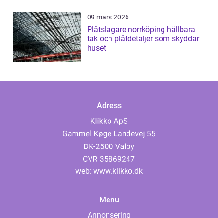
09 mars 2026
Plåtslagare norrköping hållbara
tak och plåtdetaljer som skyddar
huset
Adress
web:
www.klikko.dk
Menu
Annonsering