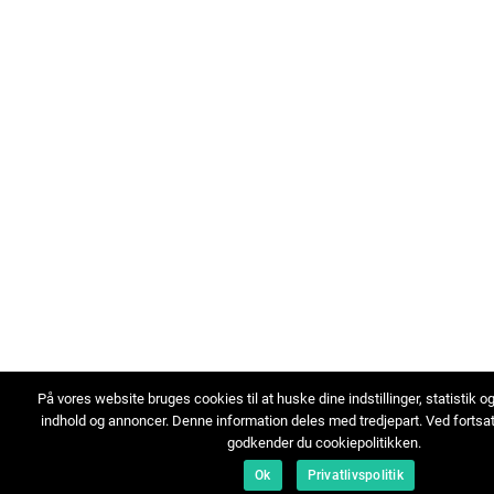
På vores website bruges cookies til at huske dine indstillinger, statistik o
indhold og annoncer. Denne information deles med tredjepart. Ved fortsa
godkender du cookiepolitikken.
Ok
Privatlivspolitik