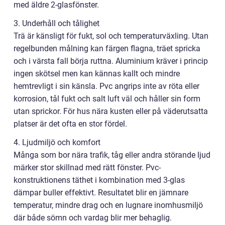
med äldre 2-glasfönster.
3. Underhåll och tålighet
Trä är känsligt för fukt, sol och temperaturväxling. Utan
regelbunden målning kan färgen flagna, träet spricka
och i värsta fall börja ruttna. Aluminium kräver i princip
ingen skötsel men kan kännas kallt och mindre
hemtrevligt i sin känsla. Pvc angrips inte av röta eller
korrosion, tål fukt och salt luft väl och håller sin form
utan sprickor. För hus nära kusten eller på väderutsatta
platser är det ofta en stor fördel.
4. Ljudmiljö och komfort
Många som bor nära trafik, tåg eller andra störande ljud
märker stor skillnad med rätt fönster. Pvc-
konstruktionens täthet i kombination med 3-glas
dämpar buller effektivt. Resultatet blir en jämnare
temperatur, mindre drag och en lugnare inomhusmiljö
där både sömn och vardag blir mer behaglig.