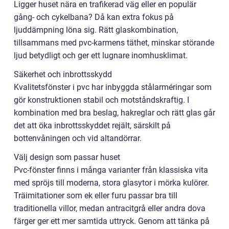
Ligger huset nära en trafikerad väg eller en populär
gång- och cykelbana? Då kan extra fokus på
ljuddämpning löna sig. Rätt glaskombination,
tillsammans med pvc-karmens täthet, minskar störande
ljud betydligt och ger ett lugnare inomhusklimat.
Säkerhet och inbrottsskydd
Kvalitetsfönster i pvc har inbyggda stålarméringar som
gör konstruktionen stabil och motståndskraftig. I
kombination med bra beslag, hakreglar och rätt glas går
det att öka inbrottsskyddet rejält, särskilt på
bottenvåningen och vid altandörrar.
Välj design som passar huset
Pvc-fönster finns i många varianter från klassiska vita
med spröjs till moderna, stora glasytor i mörka kulörer.
Träimitationer som ek eller furu passar bra till
traditionella villor, medan antracitgrå eller andra dova
färger ger ett mer samtida uttryck. Genom att tänka på