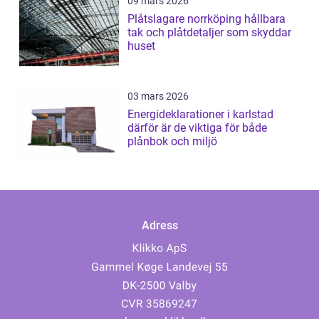
09 mars 2026
Plåtslagare norrköping hållbara
tak och plåtdetaljer som skyddar
huset
03 mars 2026
Energideklarationer i karlstad
därför är de viktiga för både
plånbok och miljö
Adress