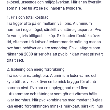
skötsel, utseende och miljöpåverkan. Här är en översikt
som hjälper till att se skillnaderna tydligare.
1. Pris och total kostnad
Trä ligger ofta på en mellannivå i pris. Aluminium
hamnar i regel högst, särskilt vid större glaspartier. Pvc
är vanligtvis billigast i inköp. Skillnaden förstärks över
tid, eftersom trä kräver återkommande målning medan
pvc bara behöver enklare rengöring. En villaägare som
räknar på 2030 år ser ofta att pvc blir klart mest prisvärt
totalt sett.
2. Isolering och energiförbrukning
Trä isolerar naturligt bra. Aluminium leder värme och
kyla bättre, vilket kräver en termisk brygga för att nå
samma nivå. Pvc har en uppbyggnad med flera
luftkammare och tätningar som gör att värmen hålls
kvar inomhus. När pvc kombineras med modernt 3-glas
kan energiförbrukningen minska märkbart, särskilt i hus