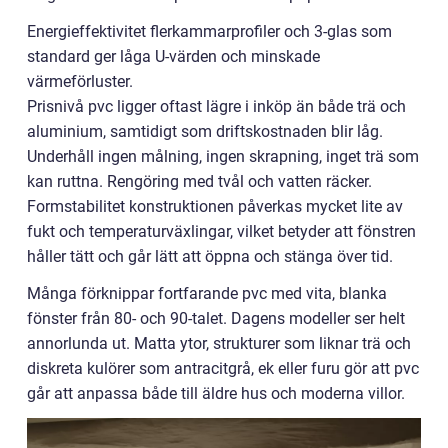
Energieffektivitet flerkammarprofiler och 3-glas som
standard ger låga U-värden och minskade
värmeförluster.
Prisnivå pvc ligger oftast lägre i inköp än både trä och
aluminium, samtidigt som driftskostnaden blir låg.
Underhåll ingen målning, ingen skrapning, inget trä som
kan ruttna. Rengöring med tvål och vatten räcker.
Formstabilitet konstruktionen påverkas mycket lite av
fukt och temperaturväxlingar, vilket betyder att fönstren
håller tätt och går lätt att öppna och stänga över tid.
Många förknippar fortfarande pvc med vita, blanka
fönster från 80- och 90-talet. Dagens modeller ser helt
annorlunda ut. Matta ytor, strukturer som liknar trä och
diskreta kulörer som antracitgrå, ek eller furu gör att pvc
går att anpassa både till äldre hus och moderna villor.