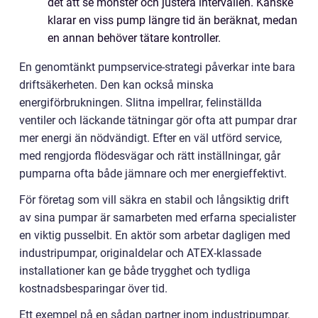
det att se mönster och justera intervallen. Kanske
klarar en viss pump längre tid än beräknat, medan
en annan behöver tätare kontroller.
En genomtänkt pumpservice-strategi påverkar inte bara
driftsäkerheten. Den kan också minska
energiförbrukningen. Slitna impellrar, felinställda
ventiler och läckande tätningar gör ofta att pumpar drar
mer energi än nödvändigt. Efter en väl utförd service,
med rengjorda flödesvägar och rätt inställningar, går
pumparna ofta både jämnare och mer energieffektivt.
För företag som vill säkra en stabil och långsiktig drift
av sina pumpar är samarbeten med erfarna specialister
en viktig pusselbit. En aktör som arbetar dagligen med
industripumpar, originaldelar och ATEX-klassade
installationer kan ge både trygghet och tydliga
kostnadsbesparingar över tid.
Ett exempel på en sådan partner inom industripumpar,