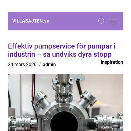
VILLASAJTEN.
se
Effektiv pumpservice för pumpar i
industrin – så undviks dyra stopp
inspiration
24 mars 2026
admin