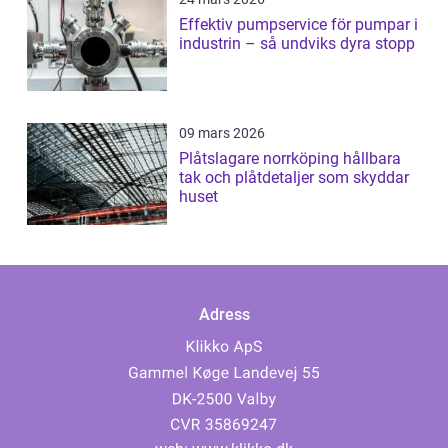
Effektiv pumpservice för pumpar i
industrin – så undviks dyra stopp
09 mars 2026
Plåtslagare norrköping hållbara
tak och plåtdetaljer som skyddar
huset
Adress