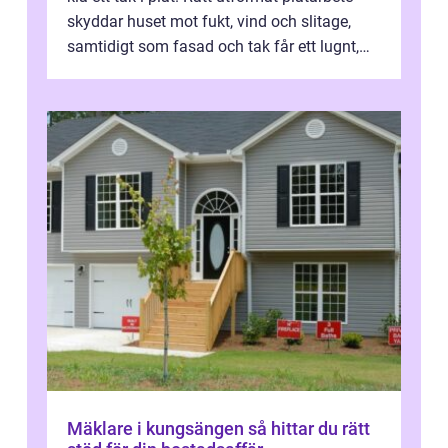
skyddar huset mot fukt, vind och slitage,
samtidigt som fasad och tak får ett lugnt,
genomtänkt utseende. I Norrk...
Mäklare i kungsängen så hittar du rätt