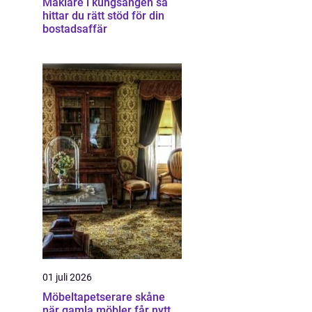
Mäklare i kungsängen så
hittar du rätt stöd för din
bostadsaffär
01 juli 2026
Möbeltapetserare skåne
när gamla möbler får nytt