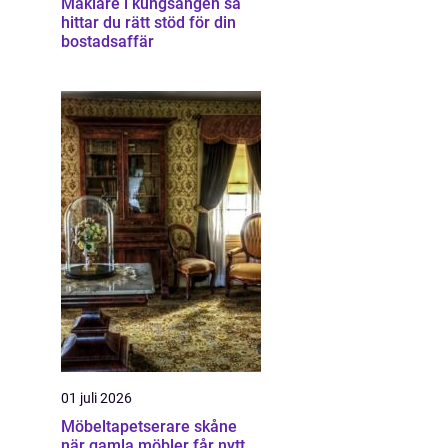
Mäklare i kungsängen så
hittar du rätt stöd för din
bostadsaffär
01 juli 2026
Möbeltapetserare skåne
när gamla möbler får nytt