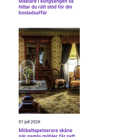
Mäklare i kungsängen så
hittar du rätt stöd för din
bostadsaffär
01 juli 2026
Möbeltapetserare skåne
när gamla möbler får nytt