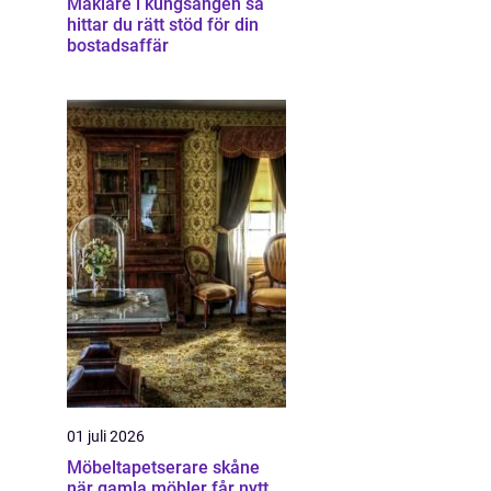
Mäklare i kungsängen så
hittar du rätt stöd för din
bostadsaffär
01 juli 2026
Möbeltapetserare skåne
när gamla möbler får nytt