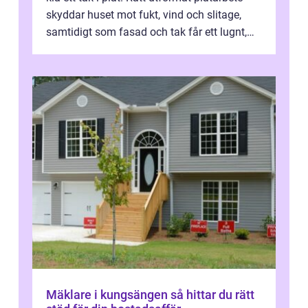
skyddar huset mot fukt, vind och slitage,
samtidigt som fasad och tak får ett lugnt,
genomtänkt utseende. I Norrk...
Mäklare i kungsängen så hittar du rätt