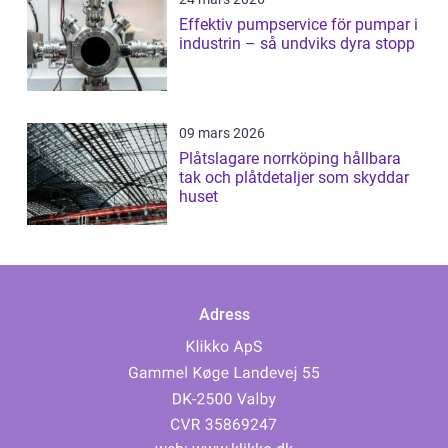
Effektiv pumpservice för pumpar i
industrin – så undviks dyra stopp
09 mars 2026
Plåtslagare norrköping hållbara
tak och plåtdetaljer som skyddar
huset
Adress