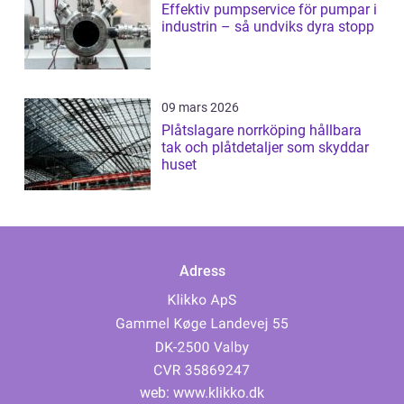
Effektiv pumpservice för pumpar i
industrin – så undviks dyra stopp
09 mars 2026
Plåtslagare norrköping hållbara
tak och plåtdetaljer som skyddar
huset
Adress
web:
www.klikko.dk