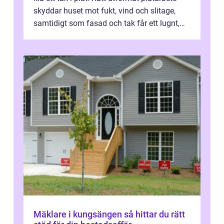
skyddar huset mot fukt, vind och slitage,
samtidigt som fasad och tak får ett lugnt,
genomtänkt utseende. I Norrk...
Mäklare i kungsängen så hittar du rätt