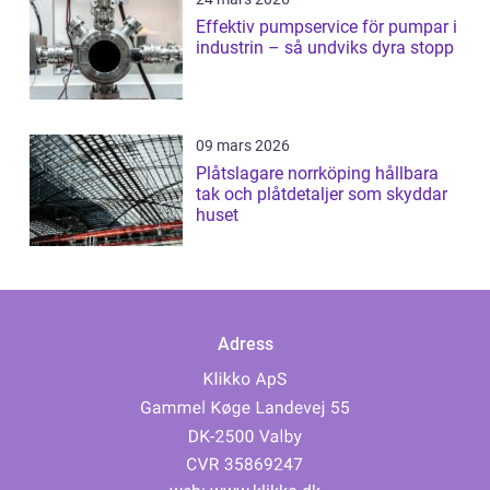
Effektiv pumpservice för pumpar i
industrin – så undviks dyra stopp
09 mars 2026
Plåtslagare norrköping hållbara
tak och plåtdetaljer som skyddar
huset
Adress