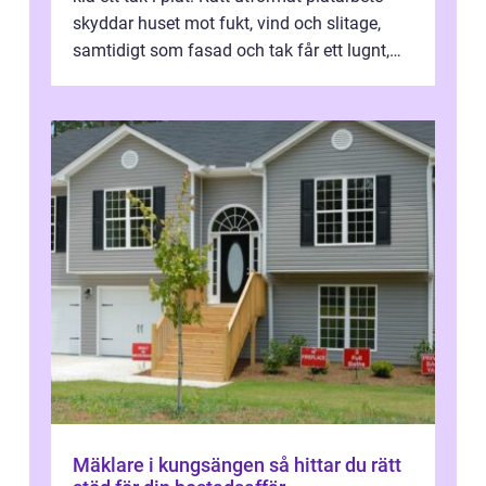
skyddar huset mot fukt, vind och slitage,
samtidigt som fasad och tak får ett lugnt,
genomtänkt utseende. I Norrk...
Mäklare i kungsängen så hittar du rätt