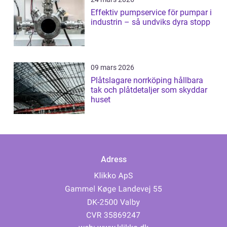
Effektiv pumpservice för pumpar i
industrin – så undviks dyra stopp
09 mars 2026
Plåtslagare norrköping hållbara
tak och plåtdetaljer som skyddar
huset
Adress