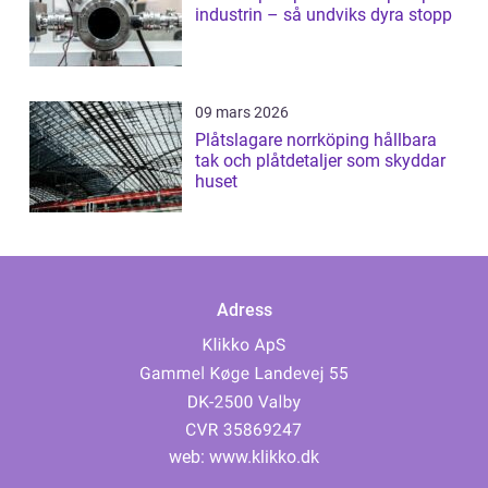
industrin – så undviks dyra stopp
09 mars 2026
Plåtslagare norrköping hållbara
tak och plåtdetaljer som skyddar
huset
Adress
web:
www.klikko.dk