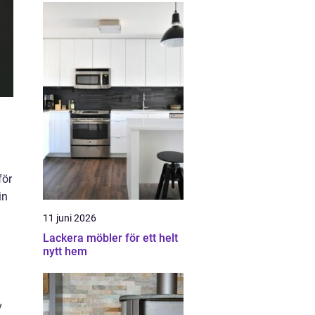
för
in
11 juni 2026
Lackera möbler för ett helt
nytt hem
v