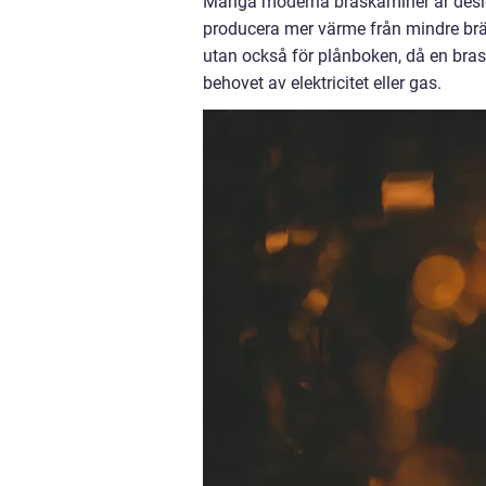
Många moderna braskaminer är designa
producera mer värme från mindre brän
utan också för plånboken, då en br
behovet av elektricitet eller gas.