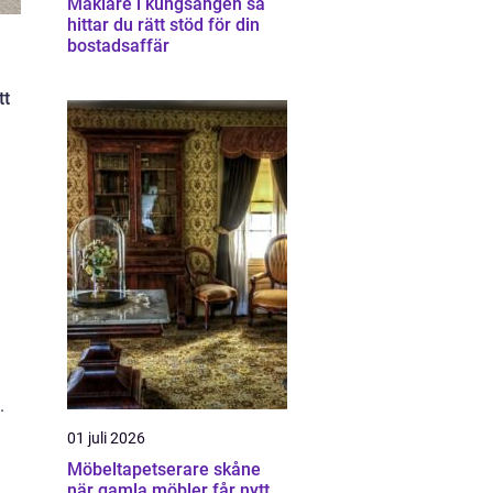
Mäklare i kungsängen så
hittar du rätt stöd för din
bostadsaffär
tt
.
01 juli 2026
Möbeltapetserare skåne
när gamla möbler får nytt