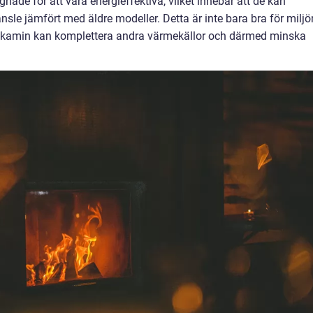
de för att vara energieffektiva, vilket innebär att de kan
sle jämfört med äldre modeller. Detta är inte bara bra för miljö
askamin kan komplettera andra värmekällor och därmed minska