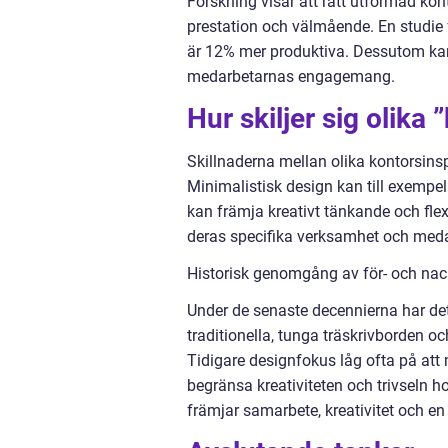
Forskning visar att rätt utformad kon
prestation och välmående. En studie f
är 12% mer produktiva. Dessutom kan
medarbetarnas engagemang.
Hur skiljer sig olika
Skillnaderna mellan olika kontorsinspi
Minimalistisk design kan till exempel
kan främja kreativt tänkande och flexi
deras specifika verksamhet och med
Historisk genomgång av för- och nack
Under de senaste decennierna har det
traditionella, tunga träskrivborden o
Tidigare designfokus låg ofta på att 
begränsa kreativiteten och trivseln ho
främjar samarbete, kreativitet och en 