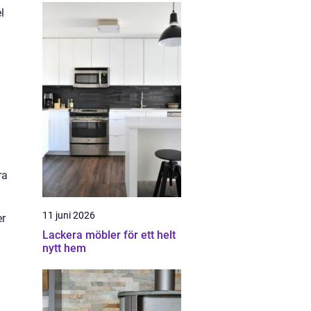
l
ra
11 juni 2026
er
Lackera möbler för ett helt
nytt hem