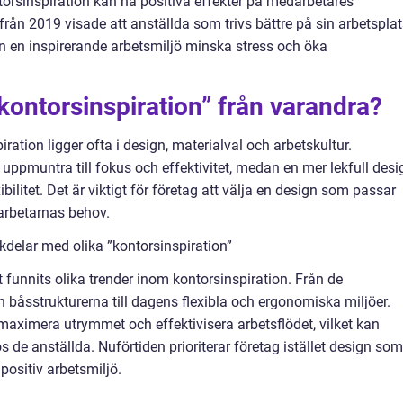
torsinspiration kan ha positiva effekter på medarbetares
rån 2019 visade att anställda som trivs bättre på sin arbetsplat
 en inspirerande arbetsmiljö minska stress och öka
 ”kontorsinspiration” från varandra?
ration ligger ofta i design, materialval och arbetskultur.
 uppmuntra till fokus och effektivitet, medan en mer lekfull desi
bilitet. Det är viktigt för företag att välja en design som passar
arbetarnas behov.
delar med olika ”kontorsinspiration”
 funnits olika trender inom kontorsinspiration. Från de
ch båsstrukturerna till dagens flexibla och ergonomiska miljöer.
maximera utrymmet och effektivisera arbetsflödet, vilket kan
s de anställda. Nuförtiden prioriterar företag istället design som
positiv arbetsmiljö.