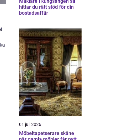
Mäklare i kungsängen så
hittar du rätt stöd för din
bostadsaffär
et
ika
01 juli 2026
Möbeltapetserare skåne
när gamla möbler får nytt