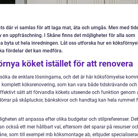
ats där vi samlas för att laga mat, äta och umgås. Men med tid
v en uppfräschning. I Skåne finns det möjligheter för alla som
va byta ut hela inredningen. Låt oss utforska hur en köksförnye
vilka fördelar det kan medföra.
rnya köket istället för att renovera
t söka de enklare lösningarna, och det är här köksförnyelse kom
å en komplett köksrenovering, som kan vara både tidskrävande och
ffektivt sätt att förvandla kökets utseende och funktion genom 
 dörrar på skåpluckor, bänkskivor och handtag kan hela rummet 
igheten att anpassa efter olika budgetar och stilpreferenser. Det
tan också ett mer hållbart val, eftersom det sparar på resurser oc
Skåne, som till exempel mb köksmontage ab, erbjuder specialisera