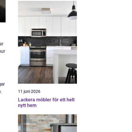
ar
hur
ger
.
11 juni 2026
Lackera möbler för ett helt
nytt hem