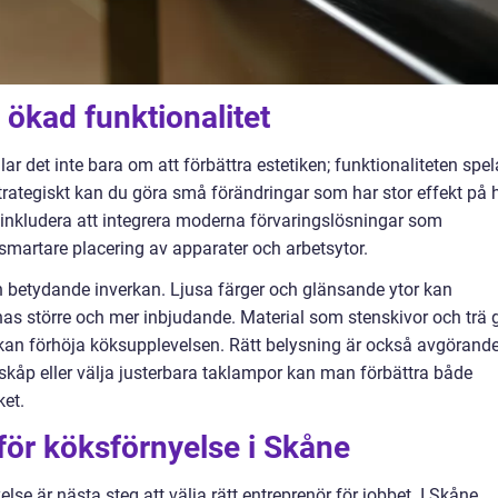
 ökad funktionalitet
r det inte bara om att förbättra estetiken; funktionaliteten spel
trategiskt kan du göra små förändringar som har stor effekt på 
n inkludera att integrera moderna förvaringslösningar som
r smartare placering av apparater och arbetsytor.
n betydande inverkan. Ljusa färger och glänsande ytor kan
nas större och mer inbjudande. Material som stenskivor och trä 
kan förhöja köksupplevelsen. Rätt belysning är också avgörande
 skåp eller välja justerbara taklampor kan man förbättra både
ket.
g för köksförnyelse i Skåne
else är nästa steg att välja rätt entreprenör för jobbet. I Skåne