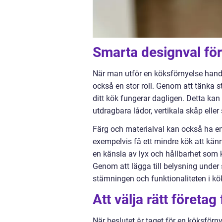
Smarta designval för
När man utför en köksförnyelse handla
också en stor roll. Genom att tänka s
ditt kök fungerar dagligen. Detta ka
utdragbara lådor, vertikala skåp elle
Färg och materialval kan också ha e
exempelvis få ett mindre kök att kän
en känsla av lyx och hållbarhet som 
Genom att lägga till belysning under
stämningen och funktionaliteten i kö
Att välja rätt företa
När beslutet är taget för en köksförny