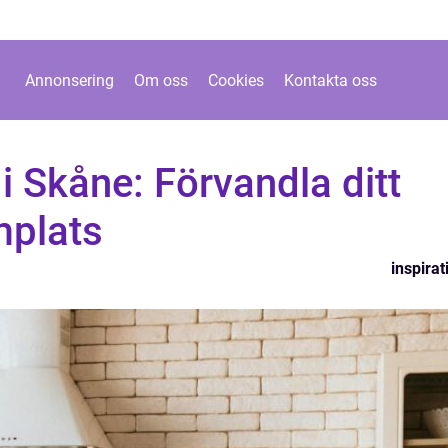
Annonsering
Om oss
Cookies
Kontakta oss
i Skåne: Förvandla ditt
mplats
inspirat