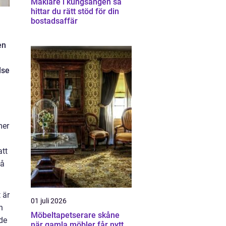
Mäklare i kungsängen så
hittar du rätt stöd för din
bostadsaffär
en
lse
mer
att
få
 är
01 juli 2026
h
Möbeltapetserare skåne
de
när gamla möbler får nytt