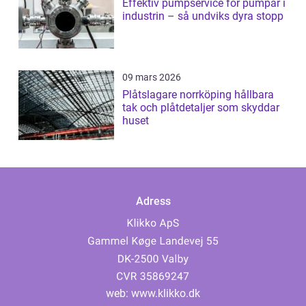
Effektiv pumpservice för pumpar i
industrin – så undviks dyra stopp
09 mars 2026
Plåtslagare norrköping hållbara
tak och plåtdetaljer som skyddar
huset
Adress
web:
www.klikko.dk