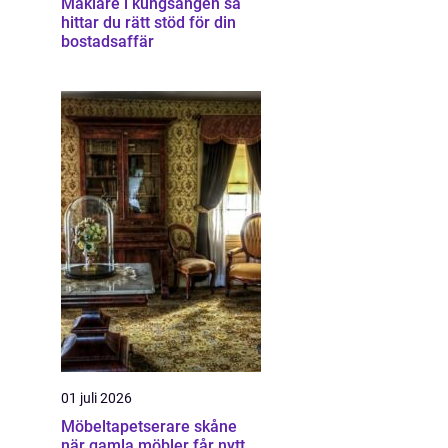
Mäklare i kungsängen så
hittar du rätt stöd för din
bostadsaffär
01 juli 2026
Möbeltapetserare skåne
när gamla möbler får nytt