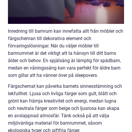
Inredning till barnrum kan innefatta allt från möbler och
färgscheman till dekorativa element och
förvaringslösningar. När du väljer möbler till
barnrummet är det viktigt att ta hänsyn till ditt barns
ålder och behov. En spjälsäng är lämplig för spädbarn,
medan en våningssäng kan vara perfekt för äldre barn
som gillar att ha vänner över på sleepovers.
Färgschemat kan påverka barnets sinnesstämning och
lekfullhet. Ljusa och livliga färger som gult, blått och
grönt kan främja kreativitet och energi, medan lugna
och neutrala färger som beige och ljusrosa kan skapa
en avslappnad atmosfär. Tänk också på att välja
miljövänliga material för barnrummet, såsom
ekologiska tyger och giftfria färger.