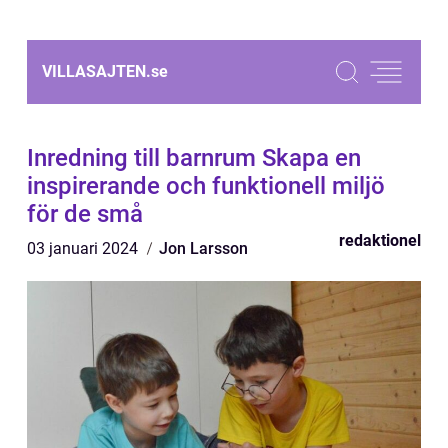
VILLASAJTEN.
se
Inredning till barnrum Skapa en
inspirerande och funktionell miljö
för de små
redaktionel
03 januari 2024
Jon Larsson