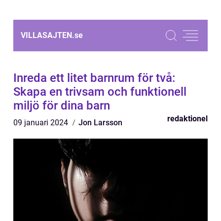
VILLASAJTEN.
se
Inreda ett litet barnrum för två:
Skapa en trivsam och funktionell
miljö för dina barn
redaktionel
09 januari 2024
Jon Larsson