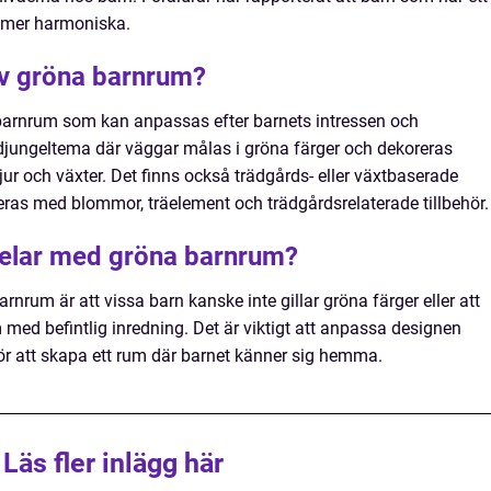
r mer harmoniska.
 av gröna barnrum?
a barnrum som kan anpassas efter barnets intressen och
 djungeltema där väggar målas i gröna färger och dekoreras
r och växter. Det finns också trädgårds- eller växtbaserade
as med blommor, träelement och trädgårdsrelaterade tillbehör.
delar med gröna barnrum?
nrum är att vissa barn kanske inte gillar gröna färger eller att
med befintlig inredning. Det är viktigt att anpassa designen
för att skapa ett rum där barnet känner sig hemma.
Läs fler inlägg här