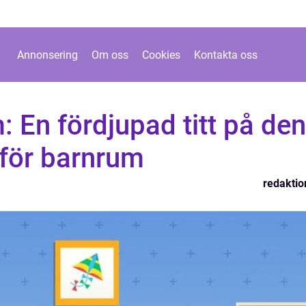
Annonsering
Om oss
Cookies
Kontakta oss
 En fördjupad titt på den
 för barnrum
redaktio