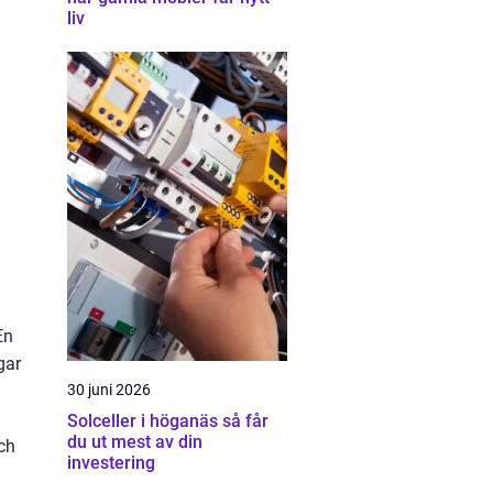
liv
En
gar
30 juni 2026
Solceller i höganäs så får
du ut mest av din
ch
investering