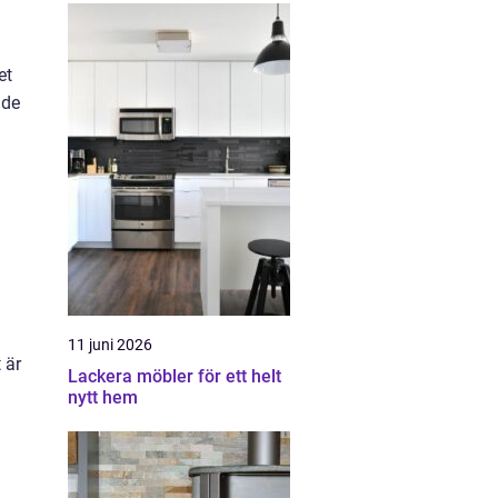
et
nde
11 juni 2026
 är
Lackera möbler för ett helt
nytt hem