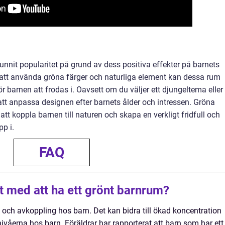
nnit popularitet på grund av dess positiva effekter på barnets
att använda gröna färger och naturliga element kan dessa rum
 barnen att frodas i. Oavsett om du väljer ett djungeltema eller 
att anpassa designen efter barnets ålder och intressen. Gröna
att koppla barnen till naturen och skapa en verkligt fridfull och
pp i.
FAQ
et med att ha ett grönt barnrum?
 och avkoppling hos barn. Det kan bidra till ökad koncentration
ivåerna hos barn. Föräldrar har rapporterat att barn som har ett