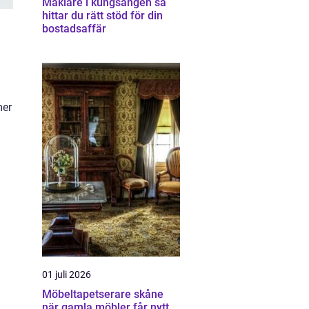
Mäklare i kungsängen så
hittar du rätt stöd för din
bostadsaffär
mer
01 juli 2026
Möbeltapetserare skåne
när gamla möbler får nytt