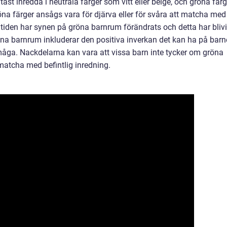
tast inredda i neutrala färger som vitt eller beige, och gröna färg
a färger ansågs vara för djärva eller för svåra att matcha med
tiden har synen på gröna barnrum förändrats och detta har blivi
na barnrum inkluderar den positiva inverkan det kan ha på barn
ga. Nackdelarna kan vara att vissa barn inte tycker om gröna
t matcha med befintlig inredning.