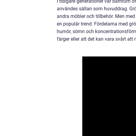
I tidigare generationer var barnrum of
användes sällan som huvuddrag. Grön
andra möbler och tillbehör. Men med 
en populär trend. Fördelarna med grö
humör, sömn och koncentrationsförmå
färger eller att det kan vara svårt at