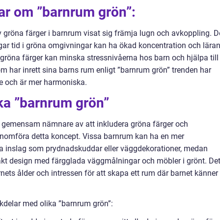
gar om ”barnrum grön”:
 gröna färger i barnrum visat sig främja lugn och avkoppling. D
ingar tid i gröna omgivningar kan ha ökad koncentration och lära
t gröna färger kan minska stressnivåerna hos barn och hjälpa till
som har inrett sina barns rum enligt ”barnrum grön” trenden har
tre och är mer harmoniska.
ika ”barnrum grön”
en gemensam nämnare av att inkludera gröna färger och
genomföra detta koncept. Vissa barnrum kan ha en mer
a inslag som prydnadskuddar eller väggdekorationer, medan
akt design med färgglada väggmålningar och möbler i grönt. Det
rnets ålder och intressen för att skapa ett rum där barnet känner
kdelar med olika ”barnrum grön”: