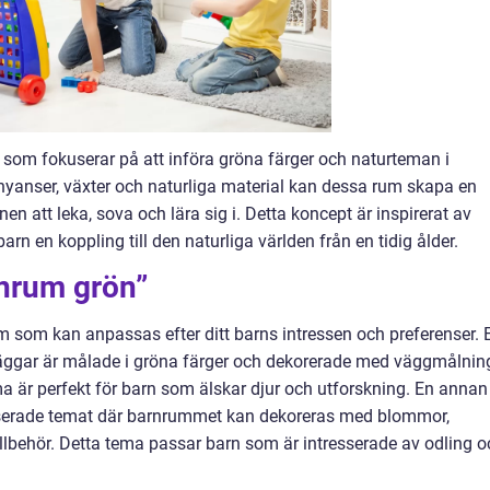
som fokuserar på att införa gröna färger och naturteman i
anser, växter och naturliga material kan dessa rum skapa en
n att leka, sova och lära sig i. Detta koncept är inspirerat av
arn en koppling till den naturliga världen från en tidig ålder.
rnrum grön”
um som kan anpassas efter ditt barns intressen och preferenser. 
väggar är målade i gröna färger och dekorerade med väggmålnin
ma är perfekt för barn som älskar djur och utforskning. En annan
tbaserade temat där barnrummet kan dekoreras med blommor,
illbehör. Detta tema passar barn som är intresserade av odling o