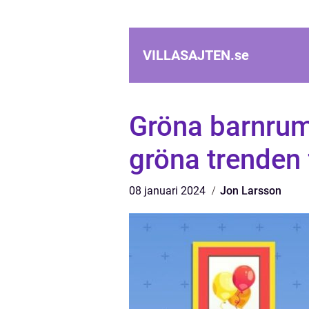
VILLASAJTEN.
se
Gröna barnrum:
gröna trenden
08 januari 2024
Jon Larsson