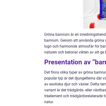
Gröna barnrum är en inredningstrend 
barnrum. Genom att använda gröna ny
lugn och harmonisk atmosfär för barne
naturen och betonar vikten av att ge b
Presentation av ”ba
Det finns olika typer av gröna barnr
populär typ är det djungeltema där 
av exotiska djur och växter. Detta te
variant är det trädgårds- eller väx
träelement och trädgårdsrelaterade t
natur.