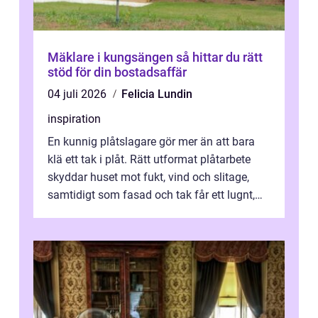
Mäklare i kungsängen så hittar du rätt
stöd för din bostadsaffär
04 juli 2026
Felicia Lundin
inspiration
En kunnig plåtslagare gör mer än att bara
klä ett tak i plåt. Rätt utformat plåtarbete
skyddar huset mot fukt, vind och slitage,
samtidigt som fasad och tak får ett lugnt,
genomtänkt utseende. I Norrk...