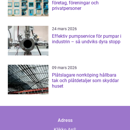
företag, föreningar och
privatpersoner
24 mars 2026
Effektiv pumpservice för pumpar i
industrin – så undviks dyra stopp
09 mars 2026
Plåtslagare norrköping hållbara
tak och plåtdetaljer som skyddar
huset
Adress