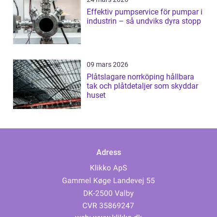
Effektiv pumpservice för pumpar i
industrin – så undviks dyra stopp
09 mars 2026
Plåtslagare norrköping hållbara
tak och plåtdetaljer som skyddar
huset
Adress