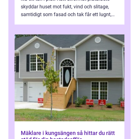
skyddar huset mot fukt, vind och slitage,
samtidigt som fasad och tak får ett lugnt,
genomtänkt utseende. I Norrk...
Mäklare i kungsängen så hittar du rätt