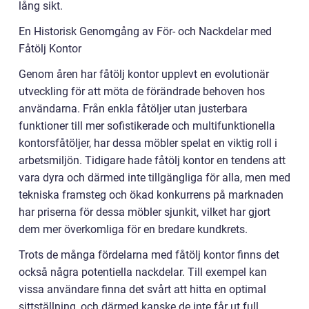
lång sikt.
En Historisk Genomgång av För- och Nackdelar med
Fåtölj Kontor
Genom åren har fåtölj kontor upplevt en evolutionär
utveckling för att möta de förändrade behoven hos
användarna. Från enkla fåtöljer utan justerbara
funktioner till mer sofistikerade och multifunktionella
kontorsfåtöljer, har dessa möbler spelat en viktig roll i
arbetsmiljön. Tidigare hade fåtölj kontor en tendens att
vara dyra och därmed inte tillgängliga för alla, men med
tekniska framsteg och ökad konkurrens på marknaden
har priserna för dessa möbler sjunkit, vilket har gjort
dem mer överkomliga för en bredare kundkrets.
Trots de många fördelarna med fåtölj kontor finns det
också några potentiella nackdelar. Till exempel kan
vissa användare finna det svårt att hitta en optimal
sittställning, och därmed kanske de inte får ut full