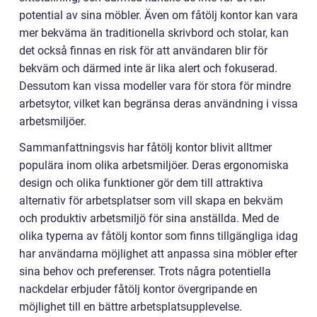
potential av sina möbler. Även om fåtölj kontor kan vara
mer bekväma än traditionella skrivbord och stolar, kan
det också finnas en risk för att användaren blir för
bekväm och därmed inte är lika alert och fokuserad.
Dessutom kan vissa modeller vara för stora för mindre
arbetsytor, vilket kan begränsa deras användning i vissa
arbetsmiljöer.
Sammanfattningsvis har fåtölj kontor blivit alltmer
populära inom olika arbetsmiljöer. Deras ergonomiska
design och olika funktioner gör dem till attraktiva
alternativ för arbetsplatser som vill skapa en bekväm
och produktiv arbetsmiljö för sina anställda. Med de
olika typerna av fåtölj kontor som finns tillgängliga idag
har användarna möjlighet att anpassa sina möbler efter
sina behov och preferenser. Trots några potentiella
nackdelar erbjuder fåtölj kontor övergripande en
möjlighet till en bättre arbetsplatsupplevelse.