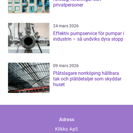
privatpersoner
24 mars 2026
Effektiv pumpservice för pumpar i
industrin – så undviks dyra stopp
09 mars 2026
Plåtslagare norrköping hållbara
tak och plåtdetaljer som skyddar
huset
Adress