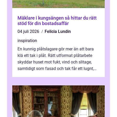
Mäklare i kungsängen så hittar du rätt
stöd för din bostadsaffär
04 juli 2026
Felicia Lundin
inspiration
En kunnig plåtslagare gör mer än att bara
klä ett tak i plåt. Rätt utformat plåtarbete
skyddar huset mot fukt, vind och slitage,
samtidigt som fasad och tak får ett lugnt,
genomtänkt utseende. I Norrk...