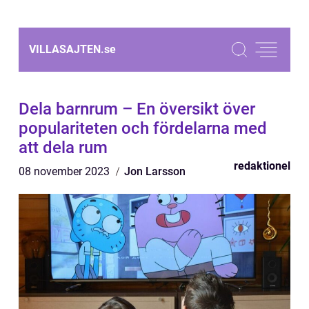
VILLASAJTEN.
se
Dela barnrum – En översikt över
populariteten och fördelarna med
att dela rum
redaktionel
08 november 2023
Jon Larsson