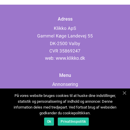
Adress
web:
www.klikko.dk
Menu
Annonsering
Om oss
På vores website bruges cookies til at huske dine indstillinger,
Cookies
statistik og personalisering af indhold og annoncer. Denne
information deles med tredjepart. Ved fortsat brug af websiden
Kontakta oss
godkender du cookiepolitikken.
Sitemap
Ok
Privatlivspolitik