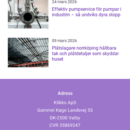
24 mars 2026
Effektiv pumpservice för pumpar i
industrin – så undviks dyra stopp
09 mars 2026
Plåtslagare norrköping hållbara
tak och plåtdetaljer som skyddar
huset
Adress