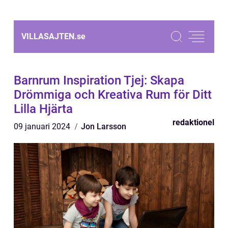
VILLASAJTEN.
se
Barnrum Inspiration Tjej: Skapa
Drömmiga och Kreativa Rum för Ditt
Lilla Hjärta
redaktionel
09 januari 2024
Jon Larsson