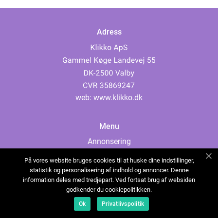
Adress
web:
www.klikko.dk
Menu
Annonsering
Om oss
På vores website bruges cookies til at huske dine indstillinger,
Cookies
statistik og personalisering af indhold og annoncer. Denne
information deles med tredjepart. Ved fortsat brug af websiden
Kontakta oss
godkender du cookiepolitikken.
Sitemap
Ok
Privatlivspolitik