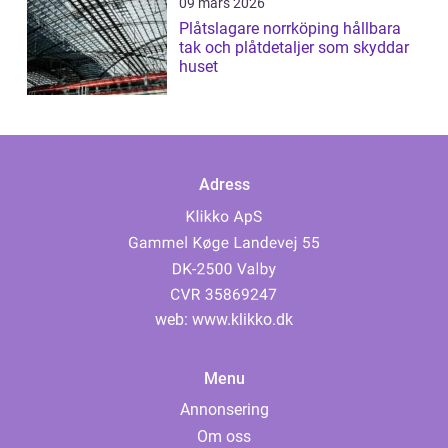
09 mars 2026
Plåtslagare norrköping hållbara
tak och plåtdetaljer som skyddar
huset
Adress
web:
www.klikko.dk
Menu
Annonsering
Om oss