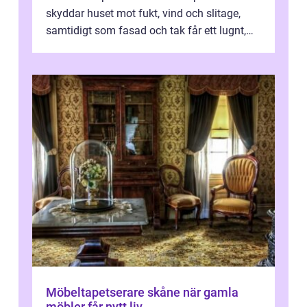
skyddar huset mot fukt, vind och slitage,
samtidigt som fasad och tak får ett lugnt,
genomtänkt utseende. I Norrk...
Möbeltapetserare skåne när gamla
möbler får nytt liv