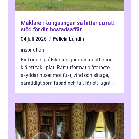
Mäklare i kungsängen så hittar du rätt
stöd för din bostadsaffär
04 juli 2026
Felicia Lundin
inspiration
En kunnig plåtslagare gör mer än att bara
klä ett tak i plåt. Rätt utformat plåtarbete
skyddar huset mot fukt, vind och slitage,
samtidigt som fasad och tak får ett lugnt,
genomtänkt utseende. I Norrk...