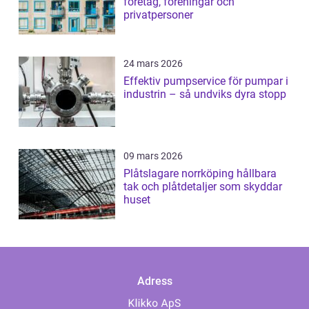
företag, föreningar och
privatpersoner
24 mars 2026
Effektiv pumpservice för pumpar i
industrin – så undviks dyra stopp
09 mars 2026
Plåtslagare norrköping hållbara
tak och plåtdetaljer som skyddar
huset
Adress