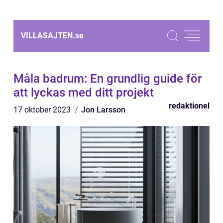
VILLASAJTEN.
se
Måla badrum: En grundlig guide för
att lyckas med ditt projekt
redaktionel
17 oktober 2023
Jon Larsson