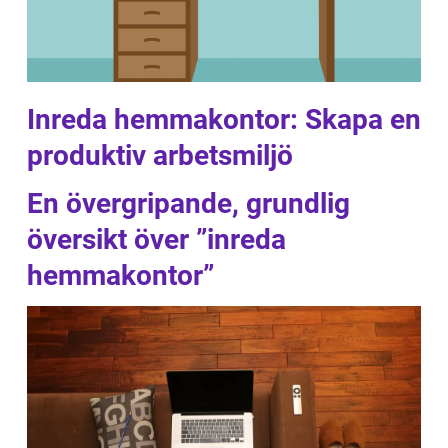
Inreda hemmakontor: Skapa en
produktiv arbetsmiljö
En övergripande, grundlig
översikt över ”inreda
hemmakontor”