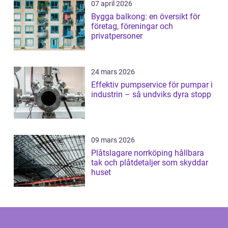
07 april 2026
Bygga balkong: en översikt för
företag, föreningar och
privatpersoner
24 mars 2026
Effektiv pumpservice för pumpar i
industrin – så undviks dyra stopp
09 mars 2026
Plåtslagare norrköping hållbara
tak och plåtdetaljer som skyddar
huset