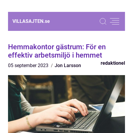
VILLASAJTEN.
se
Hemmakontor gästrum: För en
effektiv arbetsmiljö i hemmet
redaktionel
05 september 2023
Jon Larsson