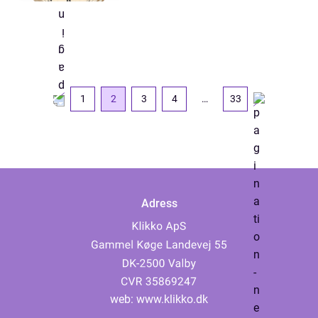
1
2
3
4
…
33
Adress
web:
www.klikko.dk