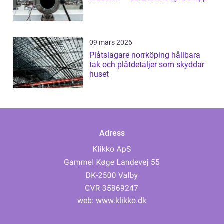
09 mars 2026
Plåtslagare norrköping hållbara
tak och plåtdetaljer som skyddar
huset
Adress
web:
www.klikko.dk