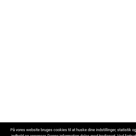
På vores website bruges cookies til at huske dine indstillinger, statistik o
indhold og annoncer. Denne information deles med tredjepart. Ved fortsa