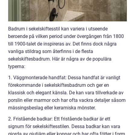
Badrum i sekelskiftesstil kan variera i utseende
beroende på vilken period under övergången från 1800
till 1900-talet de inspireras av. Det finns dock några
vanliga stildrag som återfinns i de flesta
sekelskiftesbadrum. Här är några av de populära
typerna:
1. Väggmonterade handfat: Dessa handfat är vanligt
förekommande i sekelskiftesbadrum och ger en
klassisk och elegant känsla. De kan vara tillverkade av
porslin eller marmor och har ofta vackra detaljer såsom
mässingsbeslag eller keramiska mönster.
2. Fristående badkar: Ett fristående badkar är ett
signum för sekelskiftesstilen. Dessa badkar kan vara
gjorda av gjutjärn eller koppar och har ofta fötter i form